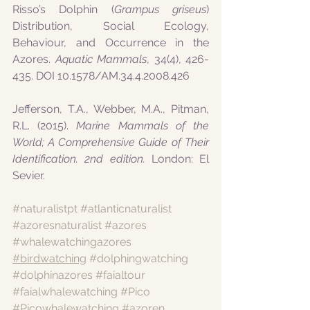
Risso’s Dolphin (
Grampus griseus
) 
Distribution, Social Ecology, 
Behaviour, and Occurrence in the 
Azores. 
Aquatic Mammals
, 34(4), 426-
435. DOI 10.1578/AM.34.4.2008.426
Jefferson, T.A., Webber, M.A., Pitman, 
R.L. (2015). 
Marine Mammals of the 
World; A Comprehensive Guide of Their 
Identification. 2nd edition. 
London: El 
Sevier. 
#naturalistpt
#atlanticnaturalist
#azoresnaturalist
#azores
#whalewatchingazores
#birdwatching
#dolphingwatching
#dolphinazores
#faialtour
#faialwhalewatching
#Pico
#Picowhalewatching
#azoren