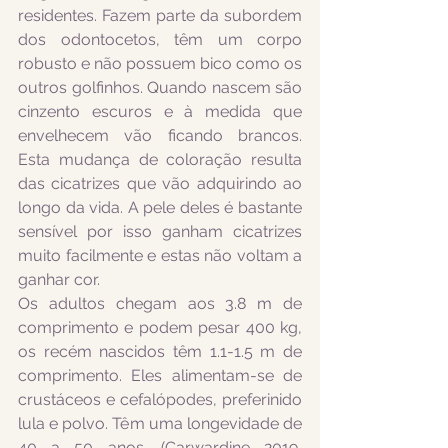
residentes. Fazem parte da subordem 
dos odontocetos, têm um corpo 
robusto e não possuem bico como os 
outros golfinhos. Quando nascem são 
cinzento escuros e à medida que 
envelhecem vão ficando brancos. 
Esta mudança de coloração resulta 
das cicatrizes que vão adquirindo ao 
longo da vida. A pele deles é bastante 
sensível por isso ganham cicatrizes 
muito facilmente e estas não voltam a 
ganhar cor.
Os adultos chegam aos 3.8 m de 
comprimento e podem pesar 400 kg, 
os recém nascidos têm 1.1-1.5 m de 
comprimento. Eles alimentam-se de 
crustáceos e cefalópodes, preferinido 
lula e polvo. Têm uma longevidade de 
40 a 50 anos. (Carwardine 2019, 