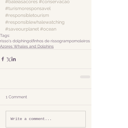
#baleiasacores
#conservacao
#turismoresponsavel
#responsibletourism
#responsiblewhalewatching
#saveourplanet
#ocean
Tags:
risso's dolphin
golfinhos de risso
grampo
moleiros
Azores Whales and Dolphins
1 Comment
Write a comment...