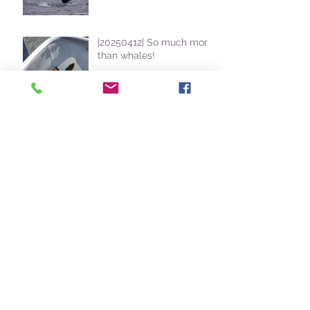
|20250412| So much more
than whales!
|20250414| Day of the
resident species in Faial !
|20250408| Full of Blue
whales in Faial for the St
Stephens School
students
|20250329| Resident and
migratory species in Faial