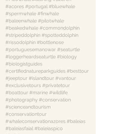
#acores
#portugal
#bluewhale
#spermwhale
#finwhale
#baleenwhale
#pilotwhale
#beakedwhale
#commondolphin
#stripeddolphin
#spotteddolphin
#rissodolphin
#bottlenose
#portuguesemanowar
#seaturtle
#loggerheardseaturtle
#biology
#biologistguides
#certifiednatureparkguides
#besttour
#jeeptour
#islandtour
#vantour
#exclusivetours
#privatetour
#boattour
#marine
#wildlife
#photography
#conservation
#scienceandtourism
#conservationtour
#whaleconservationazores
#baleias
#baleiasfaial
#baleiaspico