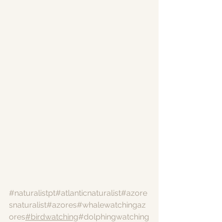
#naturalistpt
#atlanticnaturalist
#azore
snaturalist
#azores
#whalewatchingaz
ores
#birdwatching
#dolphingwatching