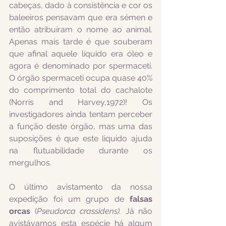
cabeças, dado à consistência e cor os 
baleeiros pensavam que era sémen e 
então atribuíram o nome ao animal. 
Apenas mais tarde é que souberam 
que afinal aquele líquido era óleo e 
agora é denominado por spermaceti. 
O órgão spermaceti ocupa quase 40% 
do comprimento total do cachalote 
(Norris and Harvey,1972)! Os 
investigadores ainda tentam perceber 
a função deste órgão, mas uma das 
suposições é que este liquido ajuda 
na flutuabilidade durante os 
mergulhos.
O último avistamento da nossa 
expedição foi um grupo de 
falsas 
orcas 
(
Pseudorca crassidens). 
Já não 
avistávamos esta espécie há algum 