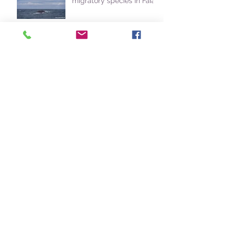
migratory species in Faial
|20250328| The rare
sighting of a Blue whale
fluke in Faial
|20250324| The amazing
season of Blue Whales on
Faial
|20250322| Four species of
whales in one day!
|20250321| Blue whales
and snow in Pico !