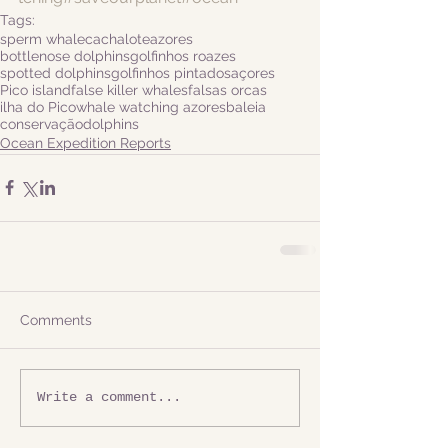
Tags:
sperm whale
cachalote
azores
bottlenose dolphins
golfinhos roazes
spotted dolphins
golfinhos pintados
açores
Pico island
false killer whales
falsas orcas
ilha do Pico
whale watching azores
baleia
conservação
dolphins
Ocean Expedition Reports
Comments
Write a comment...