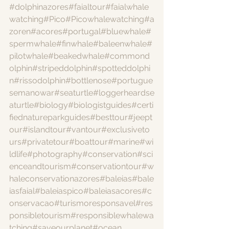
#dolphinazores
#faialtour
#faialwhale
watching
#Pico
#Picowhalewatching
#a
zoren
#acores
#portugal
#bluewhale
#
spermwhale
#finwhale
#baleenwhale
#
pilotwhale
#beakedwhale
#commond
olphin
#stripeddolphin
#spotteddolphi
n
#rissodolphin
#bottlenose
#portugue
semanowar
#seaturtle
#loggerheardse
aturtle
#biology
#biologistguides
#certi
fiednatureparkguides
#besttour
#jeept
our
#islandtour
#vantour
#exclusiveto
urs
#privatetour
#boattour
#marine
#wi
ldlife
#photography
#conservation
#sci
enceandtourism
#conservationtour
#w
haleconservationazores
#baleias
#bale
iasfaial
#baleiaspico
#baleiasacores
#c
onservacao
#turismoresponsavel
#res
ponsibletourism
#responsiblewhalewa
tching
#saveourplanet
#ocean