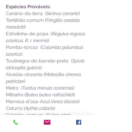
Espécies Prováveis:
Canário-da-terra (
Serinus canaria
)
Tentilhão comum (
Fringilla coelebs
moreletti
)
Estrelinha-de-popa (
Regulus regulus
azoricus, R. r. inermis
)
Pombo-torcaz (
Columba palumbus
azorica
)
Toutinegra-de-barrete-preto (
Sylvia
atricapila gularis
)
Alveóla-cinzenta (
Motacilla cinerea
patriciae
)
Melro (
Turdus merula azorensis
)
Milhafre (
Buteo buteo rothschildi
)
Marreca-d´asa-Azul (
Anas discors
)
Caturro (
Aythia collaris
)
Galeirão-comum (
Fulica atra
)
Frulho (
Puffinus baroli
)
Batuíra-de-bando
(
Calidris pusilla
)