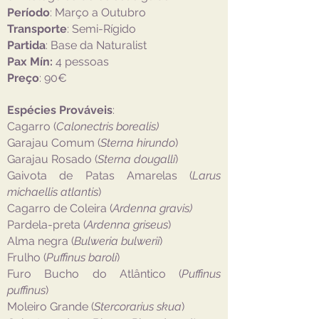
Período
: Março a Outubro
Transporte
: Semi-Rígido
Partida
: Base da Naturalist
Pax Mín:
4 pessoas
Preço
: 90€
Espécies Prováveis
:
Cagarro (
Calonectris borealis)
Garajau Comum (
Sterna hirundo
)
Garajau Rosado (
Sterna dougalli
)
Gaivota de Patas Amarelas (
Larus
michaellis atlantis
)
Cagarro de Coleira (
Ardenna gravis)
Pardela-preta (
Ardenna griseus
)
Alma negra (
Bulweria bulwerii
)
Frulho (
Puffinus baroli
)
Furo Bucho do Atlântico (
Puffinus
puffinus
)
Moleiro Grande (
Stercorarius skua
)