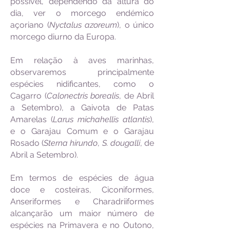
possível, dependendo da altura do
dia, ver o morcego endémico
açoriano (
Nyctalus azoreum
), o único
morcego diurno da Europa.
Em relação à aves marinhas,
observaremos principalmente
espécies nidificantes, como o
Cagarro (
Calonectris borealis
, de Abril
a Setembro), a Gaivota de Patas
Amarelas (
Larus michahellis atlantis
),
e o Garajau Comum e o Garajau
Rosado (
Sterna hirundo
,
S. dougalli
, de
Abril a Setembro).
Em termos de espécies de água
doce e costeiras, Ciconiformes,
Anseriformes e Charadriiformes
alcançarão um maior número de
espécies na Primavera e no Outono,