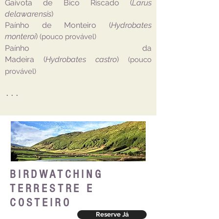
Gaivota de Bico Riscado (
Larus
delawarensis
)
Paínho de Monteiro (
Hydrobates
monteroi
)
(pouco provável)
Paínho da
Madeira (
Hydrobates castro
)
(pouco
provável)
...
BIRDWATCHING
TERRESTRE E
COSTEIRO
Reserve Já