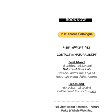
BOOK NOW
PDF Azores Catalogue
(+351) 968 327
-
633
CONTACT @
NATURALIST.PT
Faial Island
38.528604, -28.625906
Naturalist Base Lab
Cais de Santa Cruz, Loja A1
9900-026 Horta, Faial, Azores
Pico Island
38.535812, -28.529638
Coffee Front. Contact us
here
Full Licences for Research, Nature
Parks & Whale Watching