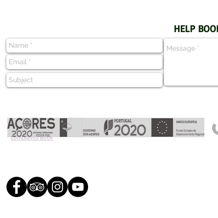
HELP BOO
Complaints Book